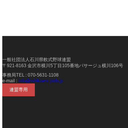
一般社団法人石川県軟式野球連盟
〒921-8163 金沢市横川5丁目105番地パサージュ横川106号
事務局TEL : 070-5631-1108
e-mail :
info@ishikawa-jsbb.jp
連盟専用