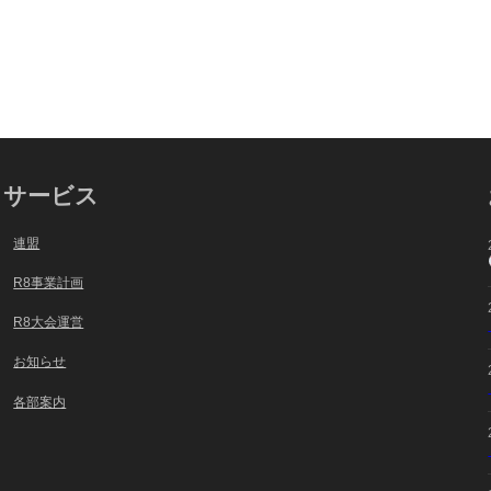
サービス
連盟
R8事業計画
R8大会運営
お知らせ
各部案内