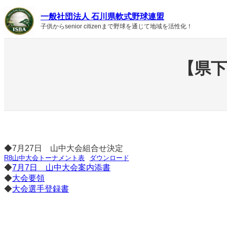
内
一般社団法人 石川県軟式野球連盟
容
子供からsenior citizenまで野球を通じて地域を活性化！
を
ス
キ
ッ
【県下
プ
◆7月27日 山中大会組合せ決定
R8山中大会トーナメント表
ダウンロード
◆
7月7日 山中大会案内添書
◆
大会要領
◆
大会選手登録書