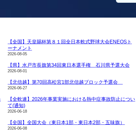
【全国】天皇賜杯第８１回全日本軟式野球大会ENEOSト
ーナメント
2026-08-05
【県】水戸市長旗第34回東日本選手権 石川県予選大会
2026-08-01
【北信越】第70回高松宮1部北信越ブロック予選会
2026-06-27
場
【全軟連】2026年事業実施における熱中症事故防止につい
て(通知)
2026-06-18
【全国】全国大会（東日本1部・東日本2部・五味旗）
2026-06-08