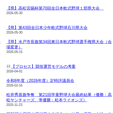
【県】高松宮賜杯第70回全日本軟式野球１部県大会
2026-05-30
【県】第43回全日本少年軟式野球石川県大会
2026-05-30
会
【県】水戸市長旗第34回東日本軟式野球選手権県大会（会
場変更）
2026-05-15
【プロセス】競技運営モデルの考案
2026-04-01
令和8年度（2026年度）定時評議員会
2026-02-16
松井秀喜旗争奪 第21回学童野球大会最終結果（優勝：高
松ヤンチャーズ、準優勝：松本ライオンズ）
2025-11-23