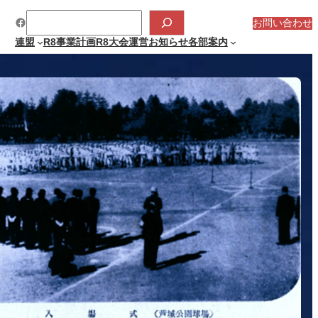
検
Facebook
索
お問い合わせ
連盟
R8事業計画
R8大会運営
お知らせ
各部案内