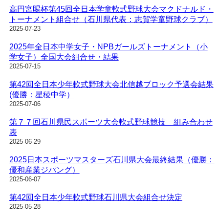
高円宮賜杯第45回全日本学童軟式野球大会マクドナルド・
トーナメント組合せ（石川県代表：志賀学童野球クラブ）
2025-07-23
2025年全日本中学女子・NPBガールズトーナメント（小
学女子）全国大会組合せ・結果
2025-07-15
第42回全日本少年軟式野球大会北信越ブロック予選会結果
(優勝：星稜中学）
2025-07-06
第７７回石川県民スポーツ大会軟式野球競技 組み合わせ
表
2025-06-29
2025日本スポーツマスターズ石川県大会最終結果（優勝：
優和産業ジパング）
2025-06-07
第42回全日本少年軟式野球石川県大会組合せ決定
2025-05-28