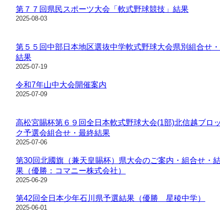
第７７回県民スポーツ大会「軟式野球競技」結果
2025-08-03
第５５回中部日本地区選抜中学軟式野球大会県別組合せ・
結果
2025-07-19
令和7年山中大会開催案内
2025-07-09
高松宮賜杯第６９回全日本軟式野球大会(1部)北信越ブロ
ク予選会組合せ・最終結果
2025-07-06
第30回北國旗（兼天皇賜杯）県大会のご案内・組合せ・
果（優勝：コマニー株式会社）
2025-06-29
第42回全日本少年石川県予選結果（優勝 星稜中学）
2025-06-01