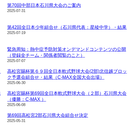
第70回中部日本石川県大会のご案内
2025-07-31
第42回全日本少年組合せ（石川県代表：星稜中学）・結果
2025-07-19
緊急周知：熱中症予防対策オンデマンドコンテンツの公開
（登録全チーム・関係者閲覧のこと）
2025-07-07
ッ
高松宮賜杯第６９回全日本軟式野球大会(2部)北信越ブロッ
ク予選会組合せ・結果（C-MAX全国大会出場）
2025-06-30
結
高松宮賜杯第69回全日本軟式野球大会（２部）石川県大会
（優勝：C-MAX ）
2025-06-08
第69回高松宮2部石川県大会組合せ決定
2025-05-31