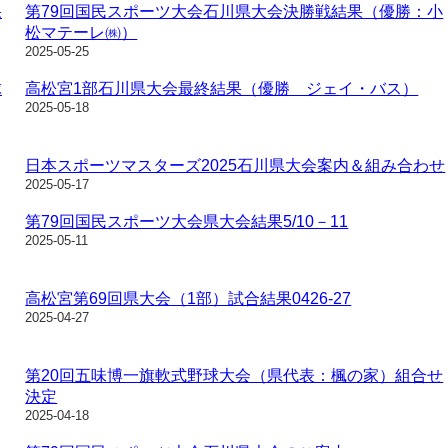
果
第79回国民スポーツ大会石川県大会決勝戦結果（優勝：小
松マテーレ㈱）
2025-05-25
球
高松宮1部石川県大会最終結果（優勝 ジェイ・バス）
2025-05-18
日本スポーツマスターズ2025石川県大会案内＆組み合わせ
2025-05-17
第79回国民スポーツ大会県大会結果5/10－11
2025-05-11
高松宮第69回県大会（1部）試合結果0426-27
2025-04-27
第20回五味博一旗軟式野球大会（県代表：楓の家）組合せ
決定
2025-04-18