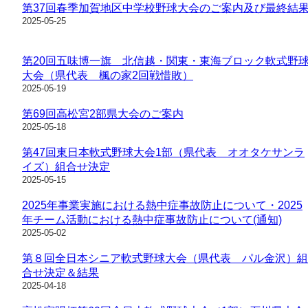
第37回春季加賀地区中学校野球大会のご案内及び最終結
2025-05-25
第20回五味博一旗 北信越・関東・東海ブロック軟式野
大会（県代表 楓の家2回戦惜敗）
2025-05-19
第69回高松宮2部県大会のご案内
2025-05-18
第47回東日本軟式野球大会1部（県代表 オオタケサンラ
イズ）組合せ決定
2025-05-15
2025年事業実施における熱中症事故防止について・2025
年チーム活動における熱中症事故防止について(通知)
2025-05-02
第８回全日本シニア軟式野球大会（県代表 パル金沢）組
合せ決定＆結果
2025-04-18