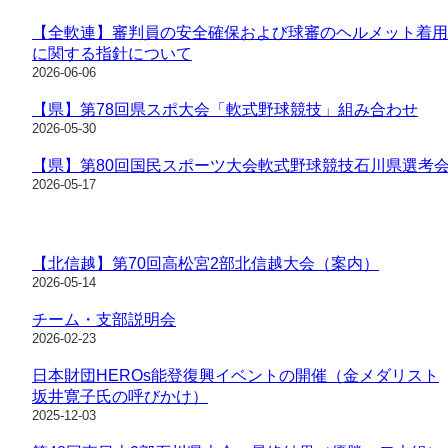
【全軟連】審判員の安全確保および球審のヘルメット着用
に関する指針について
2026-06-06
【県】第78回県スポ大会「軟式野球競技」組み合わせ
2026-05-30
【県】第80回国民スポーツ大会軟式野球競技石川県選考
2026-05-17
【北信越】第70回高松宮2部北信越大会（案内）
2026-05-14
チーム・支部説明会
2026-02-23
日本財団HEROs能登復興イベントの開催（金メダリスト
坂井寛子氏の呼びかけ）
2025-12-03