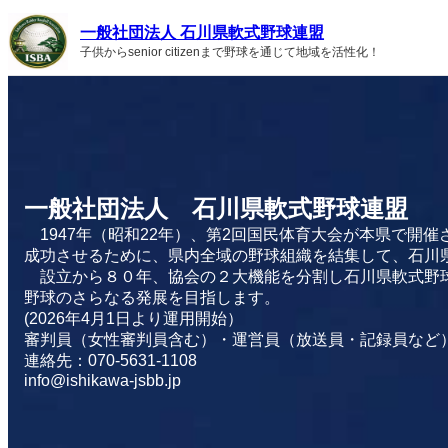
内
一般社団法人 石川県軟式野球連盟
容
子供からsenior citizenまで野球を通じて地域を活性化！
を
ス
キ
ッ
プ
一般社団法人 石川県軟式野球連盟
1947年（昭和22年）、第2回国民体育大会が本県で開
成功させるために、県内全域の野球組織を結集して、石川
設立から８０年、協会の２大機能を分割し石川県軟式野
野球のさらなる発展を目指します。
(2026年4月1日より運用開始）
審判員（女性審判員含む）・運営員（放送員・記録員な
連絡先：070-5631-1108
info@ishikawa-jsbb.jp