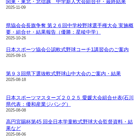
関東・東北・北信越 中学新人大会組合せ・最終結果
2025-11-09
県協会会長旗争奪 第２６回中学校野球選手権大会 実施概
要・組合せ・結果報告（優勝：星稜中学）
2025-10-26
日本スポーツ協会公認軟式野球コーチ1講習会のご案内
2025-09-15
第９３回県下選抜軟式野球山中大会のご案内・結果
2025-08-18
日本スポーツマスターズ２０２５ 愛媛大会組合せ表(石川
県代表：優和産業ジパング）
2025-08-08
高円宮賜杯第45 回全日本学童軟式野球大会監督資料・結
果など
2025-08-06