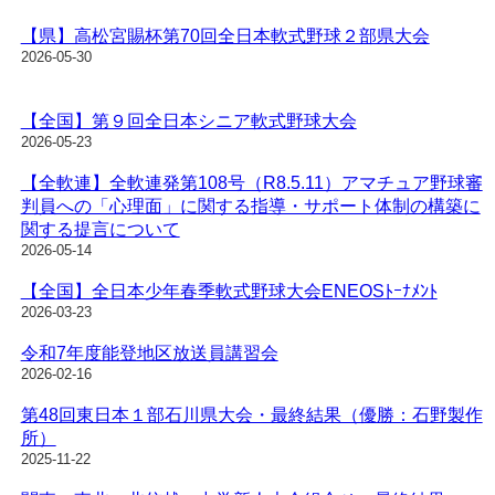
【県】高松宮賜杯第70回全日本軟式野球２部県大会
2026-05-30
【全国】第９回全日本シニア軟式野球大会
2026-05-23
【全軟連】全軟連発第108号（R8.5.11）アマチュア野球審
判員への「心理面」に関する指導・サポート体制の構築に
関する提言について
2026-05-14
【全国】全日本少年春季軟式野球大会ENEOSﾄｰﾅﾒﾝﾄ
2026-03-23
令和7年度能登地区放送員講習会
2026-02-16
第48回東日本１部石川県大会・最終結果（優勝：石野製作
所）
2025-11-22