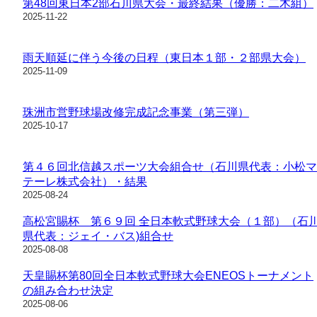
第48回東日本2部石川県大会・最終結果（優勝：二木組）
2025-11-22
雨天順延に伴う今後の日程（東日本１部・２部県大会）
2025-11-09
珠洲市営野球場改修完成記念事業（第三弾）
2025-10-17
第４６回北信越スポーツ大会組合せ（石川県代表：小松マ
テーレ株式会社）・結果
2025-08-24
高松宮賜杯 第６９回 全日本軟式野球大会（１部）（石
県代表：ジェイ・バス)組合せ
2025-08-08
天皇賜杯第80回全日本軟式野球大会ENEOSトーナメント
の組み合わせ決定
2025-08-06