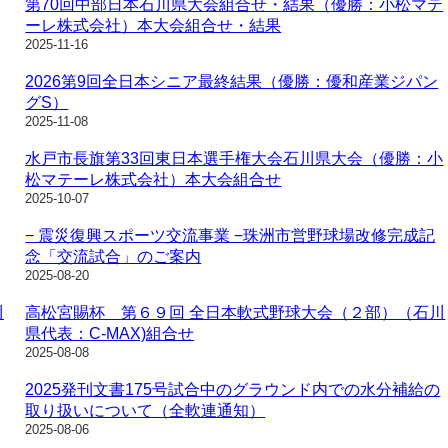
第70回中部日本石川県大会組合せ・結果（優勝：小松マテ
ーレ株式会社）本大会組合せ・結果
2025-11-16
2026第9回全日本シニア最終結果（優勝：優和産業ジパン
グS）
2025-11-08
水戸市長旗第33回東日本選手権大会石川県大会（優勝：小
松マテーレ株式会社）本大会組合せ
2025-10-07
− 震災復興スポーツ交流事業 −珠洲市営野球場改修完成記
念「交流試合」のご案内
2025-08-20
川
高松宮賜杯 第６９回 全日本軟式野球大会（２部）（石川
県代表：C-MAX)組合せ
2025-08-08
2025発刊文書175号試合中のグラウンド内での水分補給の
取り扱いについて（全軟連通知）
2025-08-06