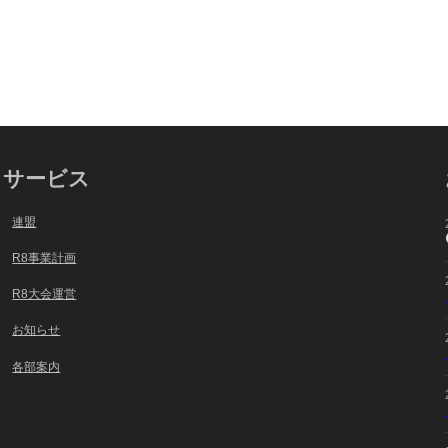
サービス
連盟
R8事業計画
R8大会運営
お知らせ
各部案内