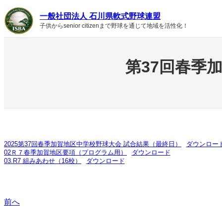
内
一般社団法人 石川県軟式野球連盟
容
子供からsenior citizenまで野球を通じて地域を活性化！
を
ス
キ
ッ
第37回春季
プ
2025第37回春季加賀地区中学校野球大会 試合結果（最終日）
ダウンロー
02Ｒ７春季加賀地区要項（プログラム用）
ダウンロード
03.R7 組みあわせ（16校）
ダウンロード
前へ