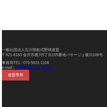
一般社団法人石川県軟式野球連盟
〒921-8163 金沢市横川5丁目105番地パサージュ横川106号
事務局TEL : 070-5631-1108
e-mail :
info@ishikawa-jsbb.jp
連盟専用