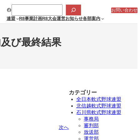
検
Facebook
索
お問い合わせ
連盟
R8事業計画
R8大会運営
お知らせ
各部案内
内及び最終結果
カテゴリー
全日本軟式野球連盟
北信越軟式野球連盟
石川県軟式野球連盟
事務局
審判部
次へ
放送部
運営部