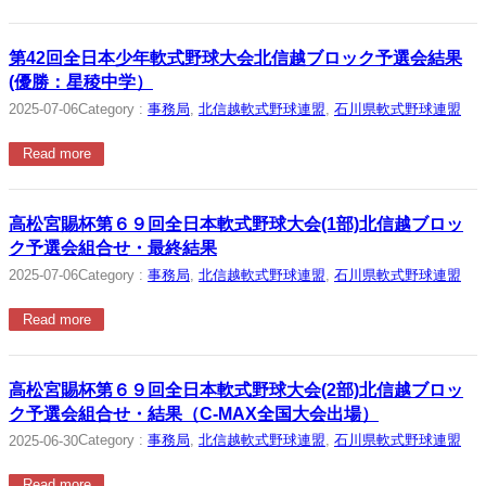
第42回全日本少年軟式野球大会北信越ブロック予選会結果
(優勝：星稜中学）
Category :
事務局
, 
北信越軟式野球連盟
, 
石川県軟式野球連盟
2025-07-06
Read more
高松宮賜杯第６９回全日本軟式野球大会(1部)北信越ブロッ
ク予選会組合せ・最終結果
Category :
事務局
, 
北信越軟式野球連盟
, 
石川県軟式野球連盟
2025-07-06
Read more
高松宮賜杯第６９回全日本軟式野球大会(2部)北信越ブロッ
ク予選会組合せ・結果（C-MAX全国大会出場）
Category :
事務局
, 
北信越軟式野球連盟
, 
石川県軟式野球連盟
2025-06-30
Read more