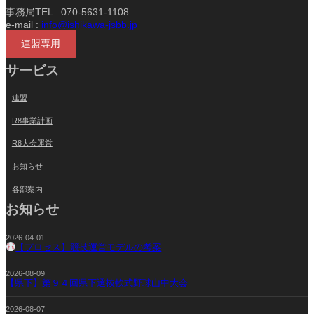
事務局TEL : 070-5631-1108
e-mail :
info@ishikawa-jsbb.jp
連盟専用
サービス
連盟
R8事業計画
R8大会運営
お知らせ
各部案内
お知らせ
2026-04-01
【プロセス】競技運営モデルの考案
2026-08-09
【県下】第９４回県下選抜軟式野球山中大会
2026-08-07