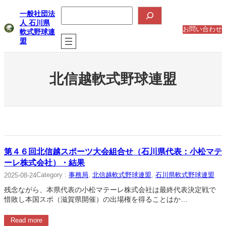
内
検
一般社団法
索
容
人 石川県
を
お問い合わせ
軟式野球連
ス
盟
キ
ッ
プ
北信越軟式野球連盟
第４６回北信越スポーツ大会組合せ（石川県代表：小松マテ
ーレ株式会社）・結果
Category :
事務局
, 
北信越軟式野球連盟
, 
石川県軟式野球連盟
2025-08-24
残念ながら、本県代表の小松マテーレ株式会社は最終代表決定戦で
惜敗し本国スポ（滋賀県開催）の出場権を得ることはか…
Read more