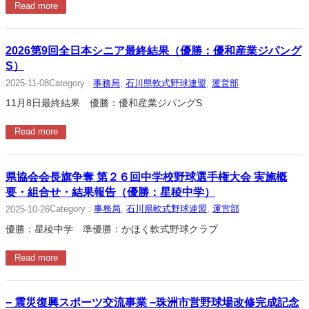
Read more
2026第9回全日本シニア最終結果（優勝：優和産業ジパング
S）
Category :
事務局
, 
石川県軟式野球連盟
, 
運営部
2025-11-08
11月8日最終結果 優勝：優和産業ジパングS
Read more
県協会会長旗争奪 第２６回中学校野球選手権大会 実施概
要・組合せ・結果報告（優勝：星稜中学）
Category :
事務局
, 
石川県軟式野球連盟
, 
運営部
2025-10-26
優勝：星稜中学 準優勝：かほく軟式野球クラブ
Read more
− 震災復興スポーツ交流事業 −珠洲市営野球場改修完成記念