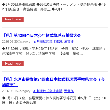
◆5月30日決勝戦結果 ◆5月10日決勝トーナメント試合結果表 ◆4月
27日組合せ・実施要領一部修正 ◆4月1…
Read more
【県】第43回全日本少年軟式野球石川県大会
Category :
石川県軟式野球連盟
, 
運営部
2026-05-30
◆5月30日決勝戦・第3位決定戦結果 優勝：星稜中学校 準優勝：
津端南中学校 第3位：清泉中学校 【優勝：星稜…
Read more
【県】水戸市長旗第34回東日本軟式野球選手権県大会（会
場変更）
Category :
石川県軟式野球連盟
, 
運営部
2026-05-15
◆5月15日（金）会場変更に伴う実施要領等変更 ◆5月9日（土）10
日（日）金沢会場結果