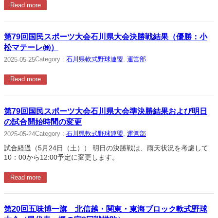
Read more
第79回国民スポーツ大会石川県大会決勝戦結果（優勝：小
松マテーレ㈱）
Category :
石川県軟式野球連盟
, 
運営部
2025-05-25
Read more
第79回国民スポーツ大会石川県大会準決勝結果および明日
の試合開始時間の変更
Category :
石川県軟式野球連盟
, 
運営部
2025-05-24
試合経過（5月24日（土）） 明日の決勝戦は、雨天状況を考慮して
10：00から12:00予定に変更します。
Read more
第20回五味博一旗 北信越・関東・東海ブロック軟式野球