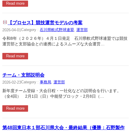
Read more
【プロセス】競技運営モデルの考案
Category :
石川県軟式野球連盟
, 
運営部
2026-04-01
令和8年（２０２６年）４月１日発足 石川県軟式野球連盟では競技
運営部と支部協会との連携によるスムーズな大会運営…
Read more
チーム・支部説明会
Category :
事務局
, 
運営部
2026-02-23
新年度チーム登録・大会日程・一社化などの説明会を行います。
（全4回） 2月1日（日）中能登ブロック・2月8日（…
Read more
第48回東日本１部石川県大会・最終結果（優勝：石野製作