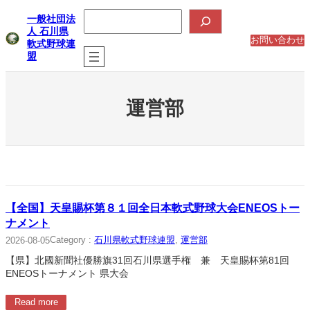
内
検
一般社団法
索
容
人 石川県
を
お問い合わせ
軟式野球連
ス
盟
キ
ッ
プ
運営部
【全国】天皇賜杯第８１回全日本軟式野球大会ENEOSトー
ナメント
Category :
石川県軟式野球連盟
, 
運営部
2026-08-05
【県】北國新聞社優勝旗31回石川県選手権 兼 天皇賜杯第81回
ENEOSトーナメント 県大会
Read more