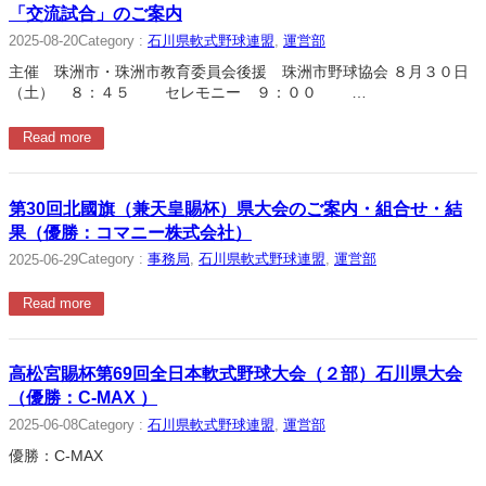
「交流試合」のご案内
Category :
石川県軟式野球連盟
, 
運営部
2025-08-20
主催 珠洲市・珠洲市教育委員会後援 珠洲市野球協会 ８月３０日
（土） ８：４５ セレモニー ９：００ …
Read more
第30回北國旗（兼天皇賜杯）県大会のご案内・組合せ・結
果（優勝：コマニー株式会社）
Category :
事務局
, 
石川県軟式野球連盟
, 
運営部
2025-06-29
Read more
高松宮賜杯第69回全日本軟式野球大会（２部）石川県大会
（優勝：C-MAX ）
Category :
石川県軟式野球連盟
, 
運営部
2025-06-08
優勝：C-MAX