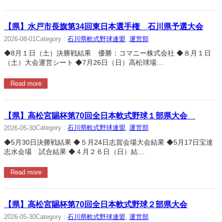
【県】水戸市長旗第34回東日本選手権 石川県予選大会
Category :
石川県軟式野球連盟
, 
運営部
2026-08-01
◆8月１日（土）決勝戦結果 優勝：コマニー株式会社 ◆８月１日
（土）大会運営シート ◆7月26日（日）高松球場…
Read more
【県】高松宮賜杯第70回全日本軟式野球１部県大会
Category :
石川県軟式野球連盟
, 
運営部
2026-05-30
◆5月30日決勝戦結果 ◆５月24日志賀会場大会結果 ◆5月17日宝達
志水会場 試合結果 ◆４月２６日（日）結…
Read more
【県】高松宮賜杯第70回全日本軟式野球２部県大会
Category :
石川県軟式野球連盟
, 
運営部
2026-05-30