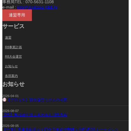
事務局TEL : 070-5631-1108
e-mail :
info@ishikawa-jsbb.jp
連盟専用
サービス
連盟
R8事業計画
R8大会運営
お知らせ
各部案内
お知らせ
2026-04-01
【プロセス】競技運営モデルの考案
2026-08-07
【県】第71回中部日本大会石川県大会
2026-08-05
【全国】天皇賜杯第８１回全日本軟式野球大会ENEOSトーナメント