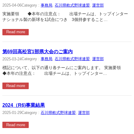
Category :
事務局
, 
石川県軟式野球連盟
, 
運営部
2025-04-06
実施要領 ◆本年の注意点： 出場チームは、トップインター
ナショナル製の新球を1試合につき 3個持参すること…
Read more
第69回高松宮1部県大会のご案内
Category :
事務局
, 
石川県軟式野球連盟
, 
運営部
2025-03-24
標記について、以下の通り各チームにご案内します。 実施要領
◆本年の注意点： 出場チームは、トップインター…
Read more
2024（R6)事業結果
Category :
石川県軟式野球連盟
, 
運営部
2025-01-29
Read more