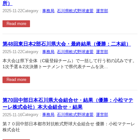
所）
Category :
事務局
, 
石川県軟式野球連盟
, 
運営部
2025-11-22
Read more
第48回東日本2部石川県大会・最終結果（優勝：二木組）
Category :
事務局
, 
石川県軟式野球連盟
, 
運営部
2025-11-22
本大会は県下全体（C級登録チーム）で一括して行う初の試みです。
1次予選＆2次決勝トーナメントで県代表チームを決…
Read more
第70回中部日本石川県大会組合せ・結果（優勝：小松マテ
ーレ株式会社）本大会組合せ・結果
Category :
事務局
, 
石川県軟式野球連盟
, 
運営部
2025-11-16
第７０回中部日本都市対抗軟式野球大会組合せ 優勝：小松マテーレ
株式会社