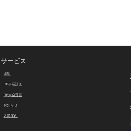
サービス
連盟
R8事業計画
R8大会運営
お知らせ
各部案内