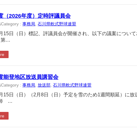
度（2026年度）定時評議員会
Category :
事務局
, 
石川県軟式野球連盟
6
2月15日（日）標記、評議員会が開催され、以下の議案について
 第…
re
度能登地区放送員講習会
Category :
事務局
, 
放送部
, 
石川県軟式野球連盟
6
2月15日（日）（2月8日（日）予定を雪のため1週間順延）に
師 …
re