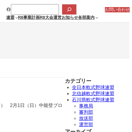
検
Facebook
索
お問い合わせ
連盟
R8事業計画
R8大会運営
お知らせ
各部案内
カテゴリー
全日本軟式野球連盟
北信越軟式野球連盟
石川県軟式野球連盟
） 2月1日（日）中能登ブロ
事務局
審判部
放送部
運営部
アーカイブ