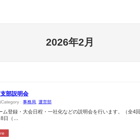
2026年2月
・支部説明会
Category :
事務局
, 
運営部
3
ーム登録・大会日程・一社化などの説明会を行います。（全4回
月8日（…
re