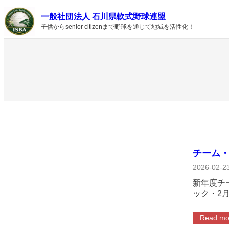
内
一般社団法人 石川県軟式野球連盟
容
子供からsenior citizenまで野球を通じて地域を活性化！
を
ス
キ
ッ
プ
チーム
2026-02-2
新年度チ
ック・2
Read mo