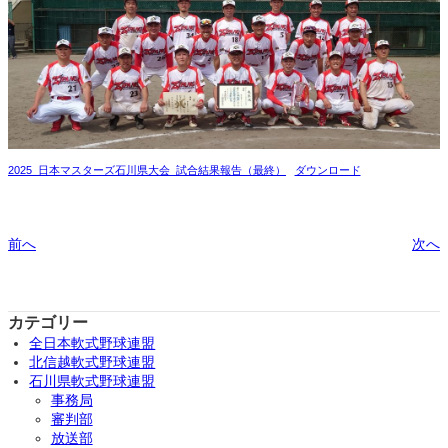
2025_日本マスターズ石川県大会_試合結果報告（最終）
ダウンロード
前へ
次へ
カテゴリー
全日本軟式野球連盟
北信越軟式野球連盟
石川県軟式野球連盟
事務局
審判部
放送部