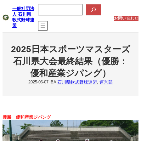
内
検
一般社団法
索
容
人 石川県
を
お問い合わせ
軟式野球連
ス
盟
キ
ッ
プ
2025日本スポーツマスターズ
石川県大会最終結果（優勝：
優和産業ジパング）
石川県軟式野球連盟
, 
運営部
2025-06-07
IBA
優勝 優和産業ジパング