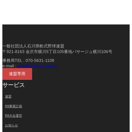
一般社団法人石川県軟式野球連盟
〒921-8163 金沢市横川5丁目105番地パサージュ横川106号
事務局TEL : 070-5631-1108
e-mail :
info@ishikawa-jsbb.jp
連盟専用
サービス
連盟
R8事業計画
R8大会運営
お知らせ