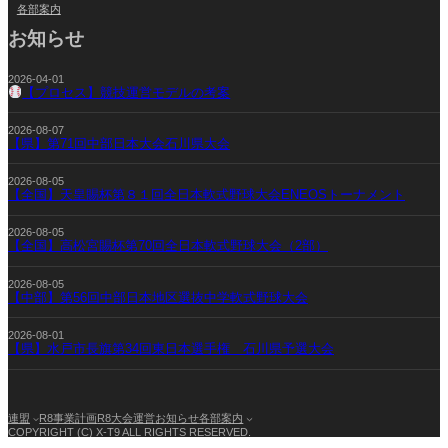
各部案内
お知らせ
2026-04-01
【プロセス】競技運営モデルの考案
2026-08-07
【県】第71回中部日本大会石川県大会
2026-08-05
【全国】天皇賜杯第８１回全日本軟式野球大会ENEOSトーナメント
2026-08-05
【全国】高松宮賜杯第70回全日本軟式野球大会（2部）
2026-08-05
【中部】第56回中部日本地区選抜中学軟式野球大会
2026-08-01
【県】水戸市長旗第34回東日本選手権 石川県予選大会
連盟
R8事業計画
R8大会運営
お知らせ
各部案内
COPYRIGHT (C) X-T9 ALL RIGHTS RESERVED.