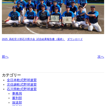
2025_高松宮２部石川県大会_試合結果報告書（最終）
ダウンロード
前へ
次へ
カテゴリー
全日本軟式野球連盟
北信越軟式野球連盟
石川県軟式野球連盟
事務局
審判部
放送部