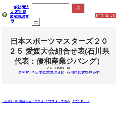
内
検
一般社団法
索
容
人 石川県
を
お問い合わせ
軟式野球連
ス
盟
キ
ッ
プ
日本スポーツマスターズ２０
２５ 愛媛大会組合せ表(石川県
代表：優和産業ジパング）
2025-08-08
IBA
事務局
, 
全日本軟式野球連盟
, 
石川県軟式野球連盟
【最終】0807組合せ表日本スポーツマスターズ2025
ダウンロード