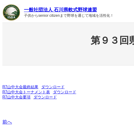
内
一般社団法人 石川県軟式野球連盟
容
子供からsenior citizenまで野球を通じて地域を活性化！
を
ス
キ
ッ
第９３回
プ
R7山中大会最終結果
ダウンロード
R7山中大会トーナメント表
ダウンロード
R7山中大会要項
ダウンロード
前へ