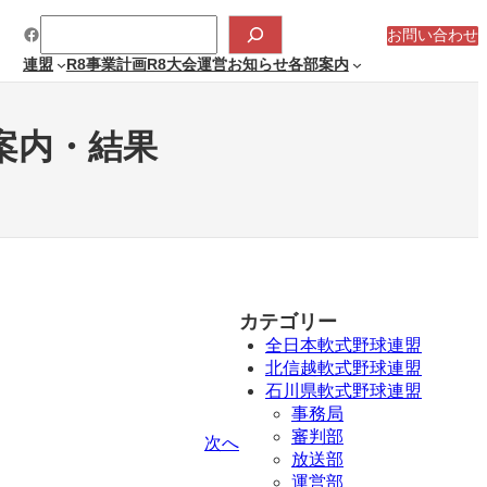
検
Facebook
索
お問い合わせ
連盟
R8事業計画
R8大会運営
お知らせ
各部案内
案内・結果
カテゴリー
全日本軟式野球連盟
北信越軟式野球連盟
石川県軟式野球連盟
事務局
審判部
次へ
放送部
運営部