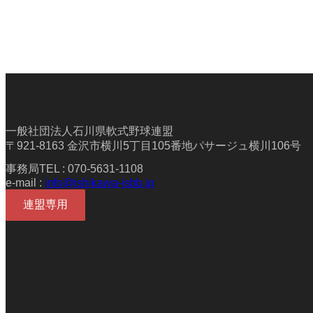
一般社団法人石川県軟式野球連盟
〒921-8163 金沢市横川5丁目105番地パサージュ横川106号
事務局TEL : 070-5631-1108
e-mail :
info@ishikawa-jsbb.jp
連盟専用