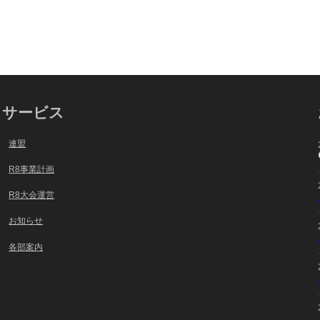
サービス
連盟
R8事業計画
R8大会運営
お知らせ
各部案内