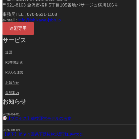
〒921-8163 金沢市横川5丁目105番地パサージュ横川106号
事務局TEL : 070-5631-1108
e-mail :
info@ishikawa-jsbb.jp
連盟専用
サービス
連盟
R8事業計画
R8大会運営
お知らせ
各部案内
お知らせ
2026-04-01
【プロセス】競技運営モデルの考案
2026-08-09
【県下】第９４回県下選抜軟式野球山中大会