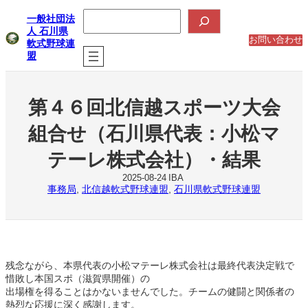
内
検
一般社団法
索
容
人 石川県
を
お問い合わせ
軟式野球連
ス
盟
キ
ッ
プ
第４６回北信越スポーツ大会
組合せ（石川県代表：小松マ
テーレ株式会社）・結果
2025-08-24
IBA
事務局
, 
北信越軟式野球連盟
, 
石川県軟式野球連盟
残念ながら、本県代表の小松マテーレ株式会社は最終代表決定戦で
惜敗し本国スポ（滋賀県開催）の
出場権を得ることはかないませんでした。チームの健闘と関係者の
熱烈な応援に深く感謝します。