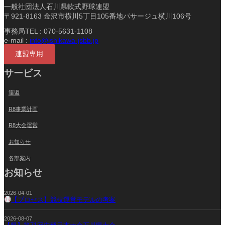
一般社団法人石川県軟式野球連盟
〒921-8163 金沢市横川5丁目105番地パサージュ横川106号
事務局TEL : 070-5631-1108
e-mail :
info@ishikawa-jsbb.jp
連盟専用
サービス
連盟
R8事業計画
R8大会運営
お知らせ
各部案内
お知らせ
2026-04-01
【プロセス】競技運営モデルの考案
2026-08-07