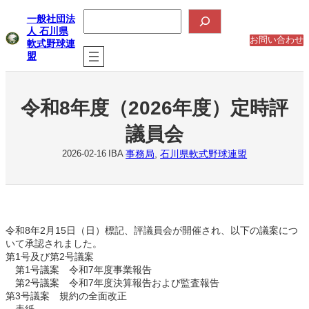
内
検
一般社団法
索
容
人 石川県
を
お問い合わせ
軟式野球連
ス
盟
キ
ッ
プ
令和8年度（2026年度）定時評
議員会
事務局
, 
石川県軟式野球連盟
2026-02-16
IBA
令和8年2月15日（日）標記、評議員会が開催され、以下の議案につ
いて承認されました。
第1号及び第2号議案
第1号議案 令和7年度事業報告
第2号議案 令和7年度決算報告および監査報告
第3号議案 規約の全面改正
表紙