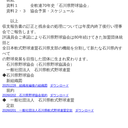
資料１ 全軟連70年史「石川県野球協会」
資料２・３ 協会予算・スケジュール
以上
収支報告書の訂正と残余金の処理については年度内終了後行い理事
会でご報告します。
評議員会ご承認により石川県野球協会は80年続けてきた加盟団体統
括と
全日本軟式野球連盟石川県支部の機能を分割して新たな石川県内す
べて
の野球発展を目指した団体に生まれ変わります。
石川県野球協会（石川県野球協議会）
一般社団法人 石川県軟式野球連盟
◆石川県野球協会
新組織図
20251228 組織改編後の組織図
ダウンロード
規約
20260202 石川県野球協会規約
ダウンロード
◆ 一般社団法人 石川県軟式野球連盟
定款
20260201 一般社団法人石川県軟式野球連盟定款
ダウンロード