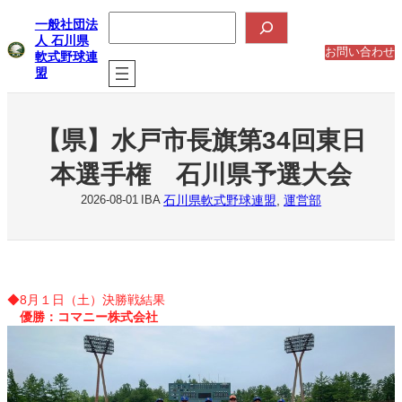
内
検
一般社団法
索
容
人 石川県
を
お問い合わせ
軟式野球連
ス
盟
キ
ッ
プ
【県】水戸市長旗第34回東日
本選手権 石川県予選大会
石川県軟式野球連盟
, 
運営部
2026-08-01
IBA
◆8月１日（土）決勝戦結果
優勝：コマニー株式会社