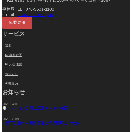
〒921-8163 金沢市横川5丁目105番地パサージュ横川106号
事務局TEL : 070-5631-1108
e-mail :
info@ishikawa-jsbb.jp
連盟専用
サービス
連盟
R8事業計画
R8大会運営
お知らせ
各部案内
お知らせ
2026-04-01
【プロセス】競技運営モデルの考案
2026-08-09
【県下】第９４回県下選抜軟式野球山中大会